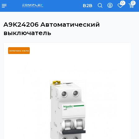
0
B2B
A9K24206 Автоматический
выключатель
осталось мало