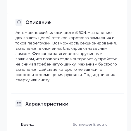
Установка по Казахстану
Описание
Автоматический выключатель iK60N. Назначение
для защиты цепей от токов короткого замыкания и
токов перегрузки. Возможность секционирования,
включения, включения, блокировки навесным
замком. Фиксация затягивается пружинным
зажимом, что позволяет демонтировать устройство
не снимая гребёнчатую шинку. Механизм быстрого
включения, действие которого не зависит от
скорости перемещения рукоятки. Подвод питания
сверху или снизу.