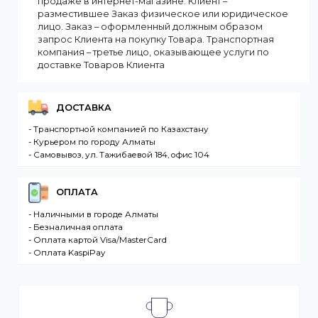
заказ оперативно, в зависимости от удаленности
Вашего региона. Если заказываемый товар
отсутствует на складе, то максимальный срок
доставки заказа может составить более. Но мы
стараемся доставлять заказы клиентам как можно
быстрее, и 90% заказов клиентов отправляются в
течение 1 дня. В случае.
Интернет-магазин – сайт имеющий адрес в сети
Интернет. Товар – продукция, представленная к
продаже в интернет-магазине. Клиент –
разместившее Заказ физическое или юридическо
лицо. Заказ – оформленный должным образом
запрос Клиента на покупку Товара. Транспортная
компания – третье лицо, оказывающее услуги по
доставке Товаров Клиента
ДОСТАВКА
- Транспортной компанией по Казахстану
- Курьером по городу Алматы
- Самовывоз, ул. Тажибаевой 184, офис 104