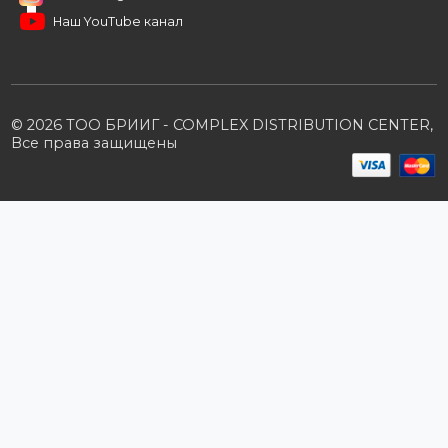
Условия сотрудничества
Производители
Политика конфиденциальности
Розничным клиентам
Каталог товаров
Корзина
Мои заказы
Заказать звонок
Публичная оферта
Возврат и обмен
ПОДПИШИТЕСЬ НА РАССЫЛКУ
+7 (727) 364-52-34
contact.kz@complex.com.kz