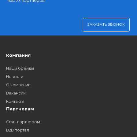
Платите через Kaspi Pay или безналичным рассчетом
Как стать нашим
дилером?
Заполните форму и получите доступ к партнерским
ценам, сервису B2B и многим другим сервисам для
наших партнеров