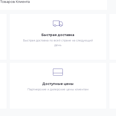
ы доставим заказ оперативно, в зависимости от удаленности
ар отсутствует на складе, то максимальный срок доставки
тараемся доставлять заказы клиентам как можно быстрее, и
чение 1 дня. В случае.
 в сети Интернет. Товар – продукция, представленная к
– разместившее Заказ физическое или юридическое лицо.
запрос Клиента на покупку Товара. Транспортная компани
ставке Товаров Клиента
Быстрая доставка
знак
Быстрая доставка по всей стране на следующи
день