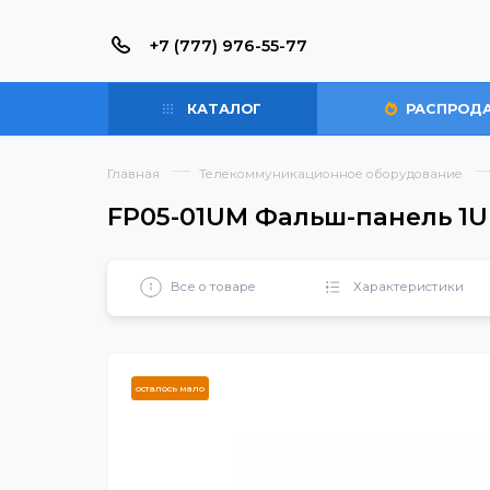
+7 (777) 976-55-77
КАТАЛОГ
РАС
Главная
Телекоммуникационное оборудова
FP05-01UM Фальш-панель
Все о товаре
Характерист
осталось мало