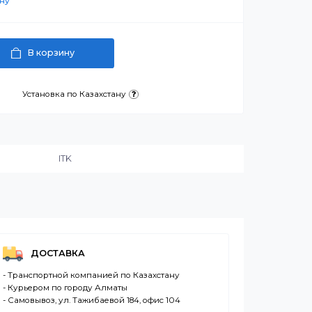
артнерскую цену
В корзину
латежа
Установка по Казахстану
и:
ITK