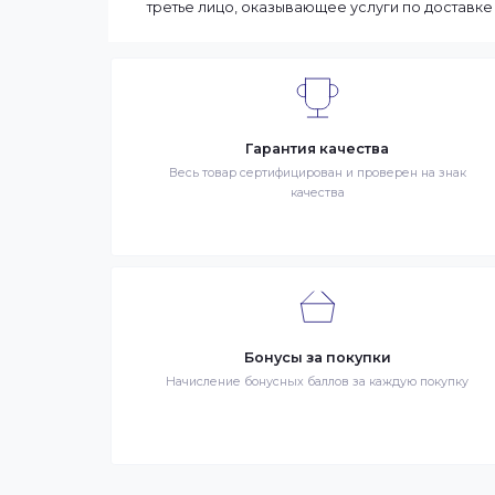
выбранные товары есть в наличии, то м
Вашего региона. Если заказываемый тов
заказа может составить более. Но мы с
90% заказов клиентов отправляются в те
Интернет-магазин – сайт имеющий адрес
продаже в интернет-магазине. Клиент 
Заказ – оформленный должным образом 
третье лицо, оказывающее услуги по до
Гарантия качества
Весь товар сертифицирован и проверен на 
качества