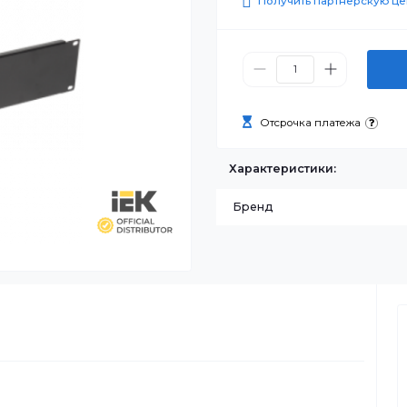
0 ₸
Получить п
Отсрочка п
Характеристик
Бренд