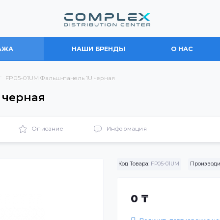
ПРОДАЖА
НАШИ БРЕНДЫ
О
ние
FP05-01UM Фальш-панель 1U черная
 1U черная
ики
Описание
Информация
Код Товара:
FP05-01U