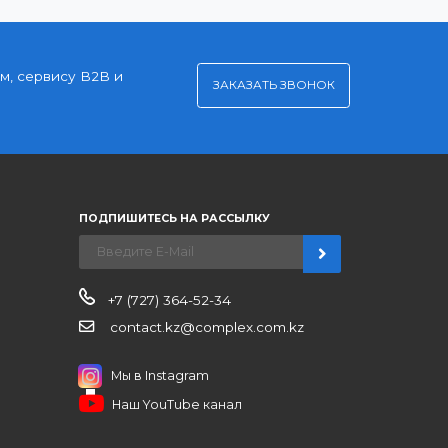
Удобная оплата
Платите через Kaspi Pay или безналичным
рассчетом
нерским ценам, сервису B2B и
ЗАКАЗАТЬ ЗВО
ров
иентам
ПОДПИШИТЕСЬ НА РАССЫЛКУ