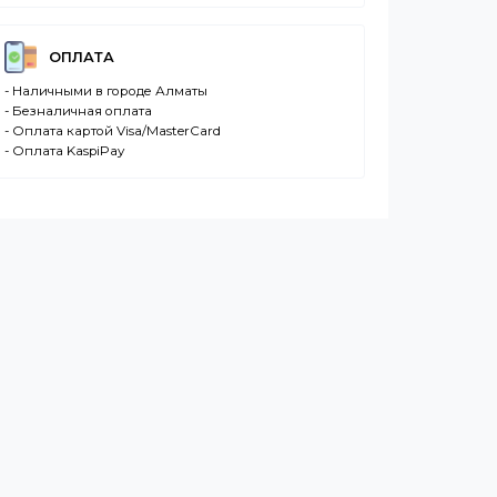
ДОСТАВКА
- Транспортной компанией по Казахстану
- Курьером по городу Алматы
- Самовывоз, ул. Тажибаевой 184, офис 104
ОПЛАТА
- Наличными в городе Алматы
- Безналичная оплата
- Оплата картой Visa/MasterCard
- Оплата KaspiPay
се