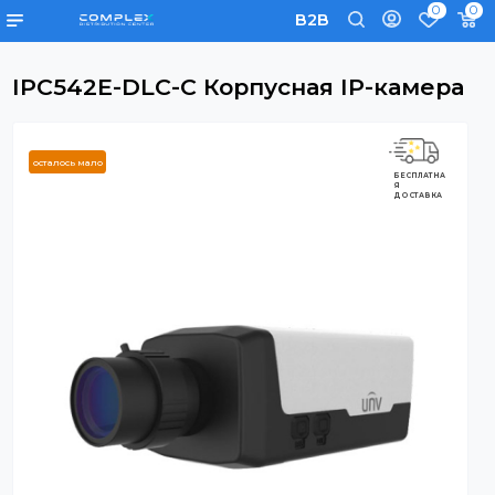
0
B2B
IPC542E-DLC-C Корпусная IP-каме
осталось мало
БЕСПЛАТНА
Я
ДОСТАВКА