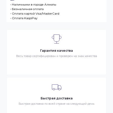
разместившее Заказ физическое или юридическо
лицо. Заказ – оформленный должным образом
запрос Клиента на покупку Товара. Транспортная
компания – третье лицо, оказывающее услуги по
доставке Товаров Клиента
ДОСТАВКА
- Транспортной компанией по Казахстану
- Курьером по городу Алматы
- Самовывоз, ул. Тажибаевой 184, офис 104
ОПЛАТА
- Наличными в городе Алматы
- Безналичная оплата
- Оплата картой Visa/MasterCard
- Оплата KaspiPay