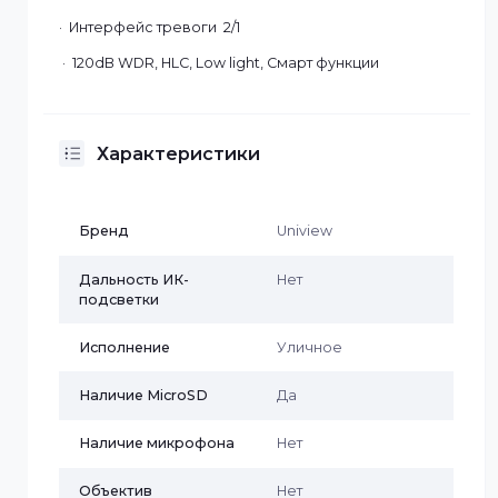
· Кодек сжатия Ultra 265/H.265/H.264/MJPEG
· Питание DC12V & PoE
· Аудио интерфейсы 1 вх / 1 вых
· MicroSD до 256 Гб
· Интерфейс тревоги 2/1
· 120dB WDR, HLC, Low light, Смарт функции
Характеристики
Бренд
Uniview
Дальность ИК-
Нет