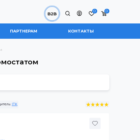
0
B2B
 НАС
ПАРТНЕРАМ
КОНТАКТЫ
вым термостатом
овым термостатом
4TS
Производитель:
ITK