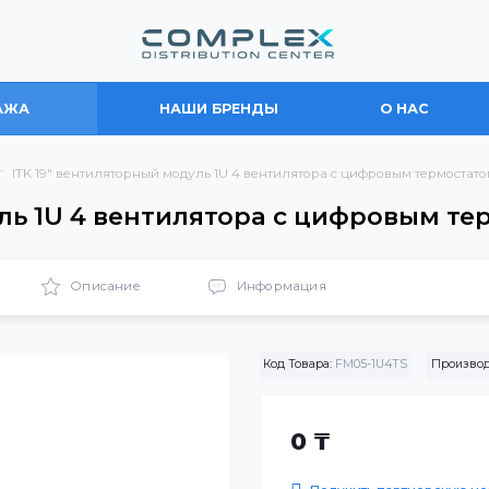
ПРОДАЖА
НАШИ БРЕНДЫ
О
ние
ITK 19" вентиляторный модуль 1U 4 вентилятора с цифро
модуль 1U 4 вентилятора с цифр
ики
Описание
Информация
Код Товара:
FM05-1U