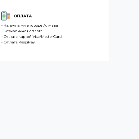
ДОСТАВКА
- Транспортной компанией по Казахстану
- Курьером по городу Алматы
- Самовывоз, ул. Тажибаевой 184, офис 104
ОПЛАТА
- Наличными в городе Алматы
- Безналичная оплата
- Оплата картой Visa/MasterCard
- Оплата KaspiPay
се