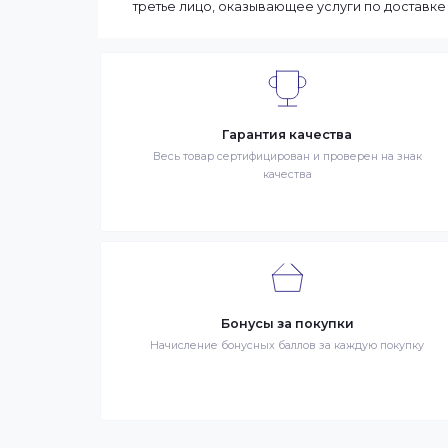
выбранные товары есть в наличии, то м
Вашего региона. Если заказываемый тов
заказа может составить более. Но мы с
90% заказов клиентов отправляются в те
Интернет-магазин – сайт имеющий адрес
продаже в интернет-магазине. Клиент 
Заказ – оформленный должным образом 
третье лицо, оказывающее услуги по до
Гарантия качества
Весь товар сертифицирован и проверен на 
качества