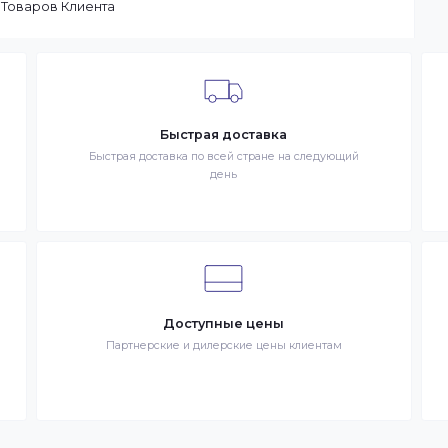
ы доставим заказ оперативно, в зависимости от удаленности
ар отсутствует на складе, то максимальный срок доставки
тараемся доставлять заказы клиентам как можно быстрее, и
чение 1 дня. В случае.
 в сети Интернет. Товар – продукция, представленная к
– разместившее Заказ физическое или юридическое лицо.
запрос Клиента на покупку Товара. Транспортная компани
ставке Товаров Клиента
Быстрая доставка
знак
Быстрая доставка по всей стране на следующи
день