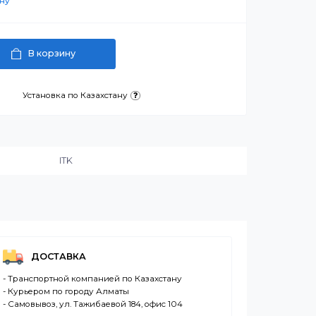
артнерскую цену
В корзину
латежа
Установка по Казахстану
и:
ITK