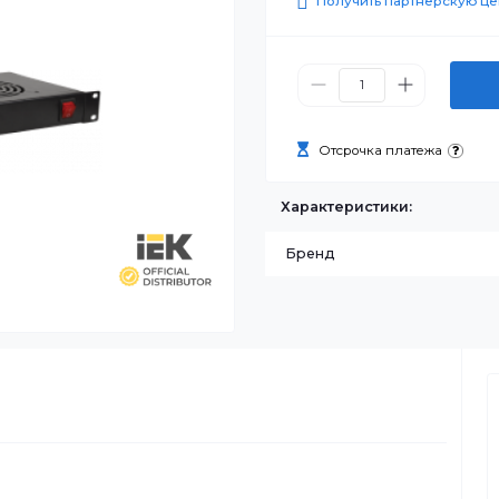
0 ₸
Получить п
Отсрочка п
Характеристик
Бренд