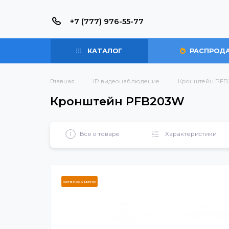
+7 (777) 976-55-77
КАТАЛОГ
РАС
Главная
IP видеонаблюдение
Кронште
Кронштейн PFB203W
Все о товаре
Характерист
осталось мало