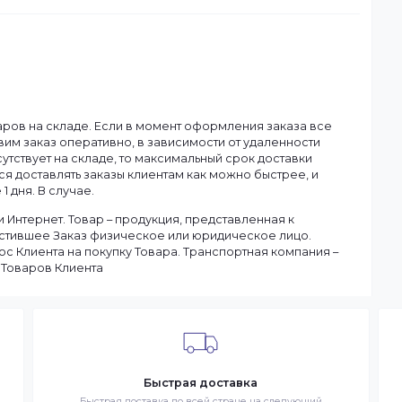
Dahua
Смотреть все
ану.
чия товаров на складе. Если в момент оформления заказа в
ы доставим заказ оперативно, в зависимости от удаленности
ар отсутствует на складе, то максимальный срок доставки
тараемся доставлять заказы клиентам как можно быстрее, и
чение 1 дня. В случае.
 в сети Интернет. Товар – продукция, представленная к
– разместившее Заказ физическое или юридическое лицо.