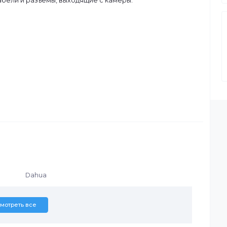
для шарообразных камер.
 антивандальных камер.
рыть кабели и разъемы, выходящие с камеры.
C