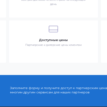
запрос Клиента на покупку Товара. Транспортная компани
ставке Товаров Клиента
Быстрая доставка
знак
Быстрая доставка по всей стране на следующи
день
Доступные цены
упку
Партнерские и дилерские цены клиентам