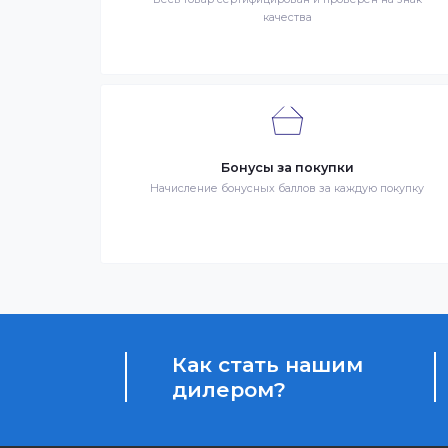
Заказ – оформленный должным образом 
третье лицо, оказывающее услуги по до
Гарантия качества
Весь товар сертифицирован и проверен на 
качества
Бонусы за покупки
Начисление бонусных баллов за каждую пок