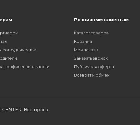
Заполните форму и получите доступ к парт
многим другим сервисам для наших партне
Партнерам
Розничным кл
Стать партнером
Каталог товаров
B2B портал
Корзина
Условия сотрудничества
Мои заказы