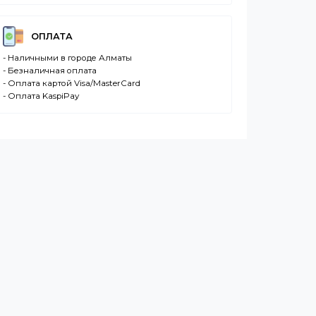
ДОСТАВКА
- Транспортной компанией по Казахстану
- Курьером по городу Алматы
- Самовывоз, ул. Тажибаевой 184, офис 104
ОПЛАТА
- Наличными в городе Алматы
- Безналичная оплата
- Оплата картой Visa/MasterCard
- Оплата KaspiPay