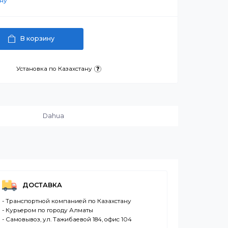
артнерскую цену
В корзину
латежа
Установка по Казахстану
и:
Dahua