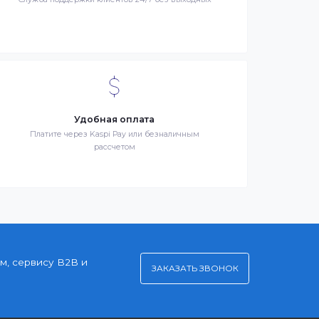
я –
Клиентский сервис
й
Служба поддержки клиентов 24/7 без выходных
Удобная оплата
Платите через Kaspi Pay или безналичным
рассчетом