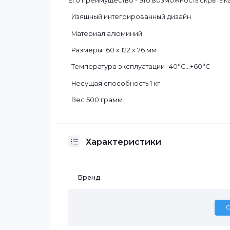
Настенный кронштейн. Предназначена 
Может быть использован для установки
Его преимущество - это возможность ск
· Изящный интегрированный дизайн
· Материал алюминий
· Размеры 160 x 122 x 76 мм
· Температура эксплуатации -40°C...+60°
· Несущая способность 1 кг
· Вес 500 грамм
Характеристики