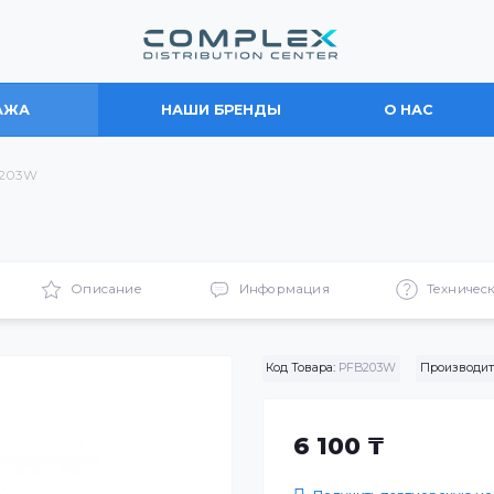
ПРОДАЖА
НАШИ БРЕНДЫ
О
йн PFB203W
ики
Описание
Информация
Код Товара:
PFB203