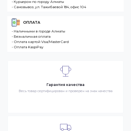
разместившее Заказ физическое или юридическо
лицо. Заказ – оформленный должным образом
запрос Клиента на покупку Товара. Транспортная
компания – третье лицо, оказывающее услуги по
доставке Товаров Клиента
ДОСТАВКА
- Транспортной компанией по Казахстану
- Курьером по городу Алматы
- Самовывоз, ул. Тажибаевой 184, офис 104
ОПЛАТА
- Наличными в городе Алматы
- Безналичная оплата
- Оплата картой Visa/MasterCard
- Оплата KaspiPay