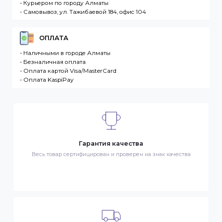
разместившее Заказ физическое или юридическо
лицо. Заказ – оформленный должным образом
запрос Клиента на покупку Товара. Транспортная
компания – третье лицо, оказывающее услуги по
доставке Товаров Клиента
ДОСТАВКА
- Транспортной компанией по Казахстану
- Курьером по городу Алматы
- Самовывоз, ул. Тажибаевой 184, офис 104
ОПЛАТА
- Наличными в городе Алматы
- Безналичная оплата
- Оплата картой Visa/MasterCard
- Оплата KaspiPay