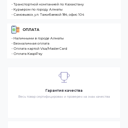
продаже в интернет-магазине. Клиент –
разместившее Заказ физическое или юридическо
лицо. Заказ – оформленный должным образом
запрос Клиента на покупку Товара. Транспортная
компания – третье лицо, оказывающее услуги по
доставке Товаров Клиента
ДОСТАВКА
- Транспортной компанией по Казахстану
- Курьером по городу Алматы
- Самовывоз, ул. Тажибаевой 184, офис 104
ОПЛАТА
- Наличными в городе Алматы
- Безналичная оплата
- Оплата картой Visa/MasterCard
- Оплата KaspiPay