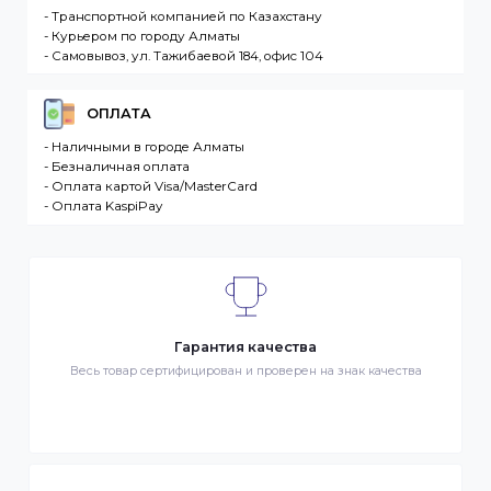
продаже в интернет-магазине. Клиент –
разместившее Заказ физическое или юридическо
лицо. Заказ – оформленный должным образом
запрос Клиента на покупку Товара. Транспортная
компания – третье лицо, оказывающее услуги по
доставке Товаров Клиента
ДОСТАВКА
- Транспортной компанией по Казахстану
- Курьером по городу Алматы
- Самовывоз, ул. Тажибаевой 184, офис 104
ОПЛАТА
- Наличными в городе Алматы
- Безналичная оплата
- Оплата картой Visa/MasterCard
- Оплата KaspiPay