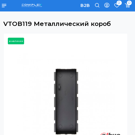
0
B2B
VTOB119 Металлический короб
в наличии