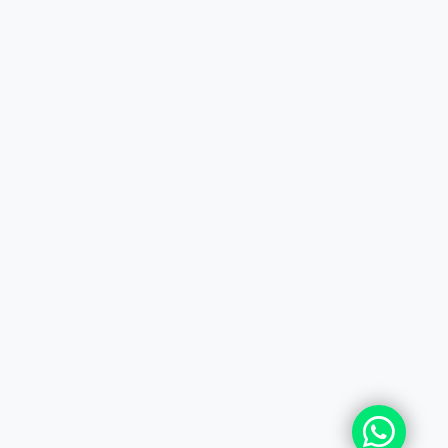
ПОДПИШИТЕСЬ НА РАССЫЛКУ
+7 (727) 364-52-34
contact.kz@complex.com.kz
Мы в Instagram
Наш YouTube канал
© 2026 ТОО БРИИГ - COMPLEX DISTRIBUTION CEN
Все права защищены