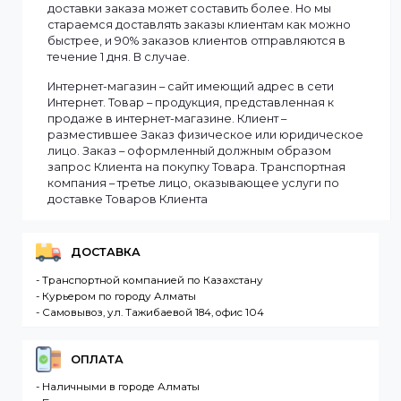
Мы доставляем заказы по всему Казахстану.
Сроки доставки заказа зависят от наличия товаров
на складе. Если в момент оформления заказа все
выбранные товары есть в наличии, то мы доставим
заказ оперативно, в зависимости от удаленности
Вашего региона. Если заказываемый товар
отсутствует на складе, то максимальный срок
доставки заказа может составить более. Но мы
стараемся доставлять заказы клиентам как можно
быстрее, и 90% заказов клиентов отправляются в
течение 1 дня. В случае.
Интернет-магазин – сайт имеющий адрес в сети
Интернет. Товар – продукция, представленная к
продаже в интернет-магазине. Клиент –
разместившее Заказ физическое или юридическо
лицо. Заказ – оформленный должным образом
запрос Клиента на покупку Товара. Транспортная
компания – третье лицо, оказывающее услуги по
доставке Товаров Клиента