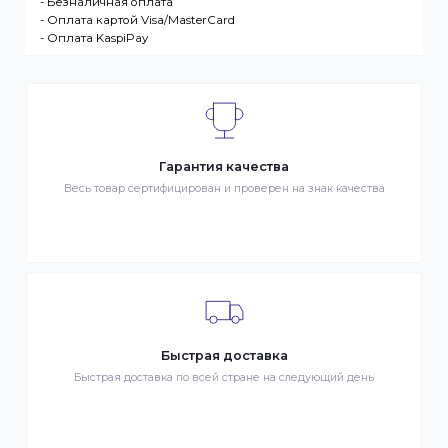
ДОСТАВКА
- Транспортной компанией по Казахстану
- Курьером по городу Алматы
- Самовывоз, ул. Тажибаевой 184, офис 104
ОПЛАТА
- Наличными в городе Алматы
- Безналичная оплата
- Оплата картой Visa/MasterCard
- Оплата KaspiPay
Гарантия качества