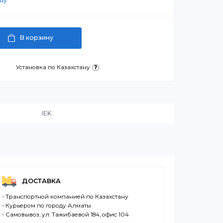
артнерскую цену
В корзину
латежа
Установка по Казахстану
и:
IEK