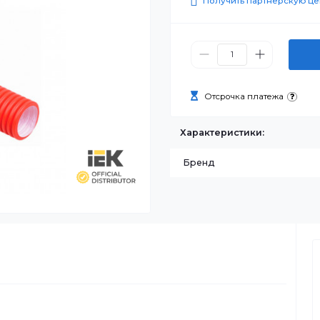
0 ₸
Получить п
Отсрочка п
Характеристик
Бренд