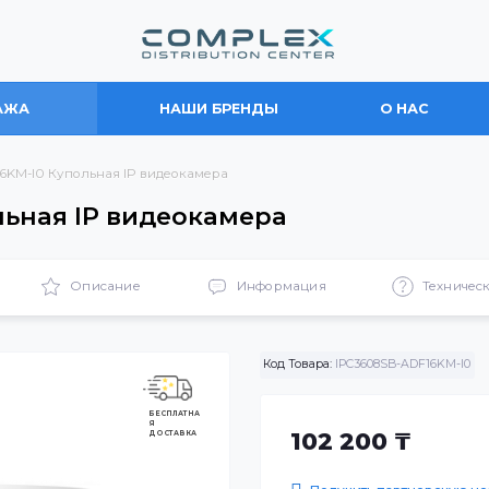
ПРОДАЖА
НАШИ БРЕНДЫ
О
B-ADF16KM-I0 Купольная IP видеокамера
упольная IP видеокамера
ики
Описание
Информация
Код Товара:
IPC3608S
БЕСПЛАТНА
Я
ДОСТАВКА