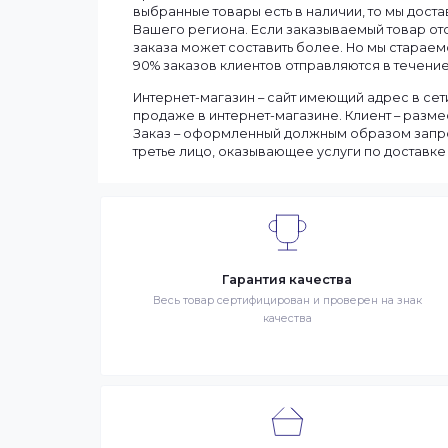
Информация
Мы доставляем заказы по всему Казахст
Сроки доставки заказа зависят от нали
выбранные товары есть в наличии, то м
Вашего региона. Если заказываемый тов
заказа может составить более. Но мы с
90% заказов клиентов отправляются в те
Интернет-магазин – сайт имеющий адрес
продаже в интернет-магазине. Клиент 
Заказ – оформленный должным образом 
третье лицо, оказывающее услуги по до