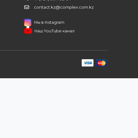
нерским ценам, сервису B2B и
ЗАКАЗАТЬ ЗВО
ров
иентам
ПОДПИШИТЕСЬ НА РАССЫЛКУ
+7 (727) 364-52-34
contact.kz@complex.com.kz
а
Мы в Instagram