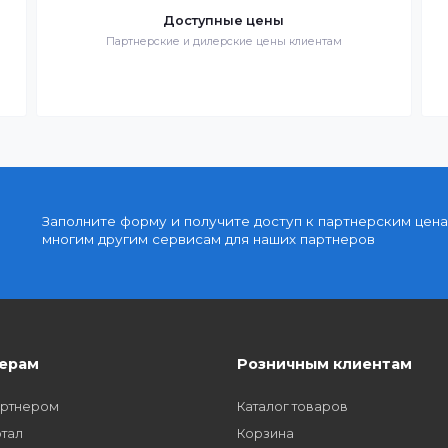
Быстрая доставка
знак
Быстрая доставка по всей стране на следующи
день
Доступные цены
упку
Партнерские и дилерские цены клиентам