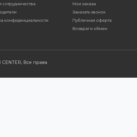
Заполните форму и получите доступ к парт
многим другим сервисам для наших партне
Партнерам
Розничным кл
Стать партнером
Каталог товаров
B2B портал
Корзина
Условия сотрудничества
Мои заказы
Производители
Заказать звонок
Политика конфиденциальности
Публичная оферт