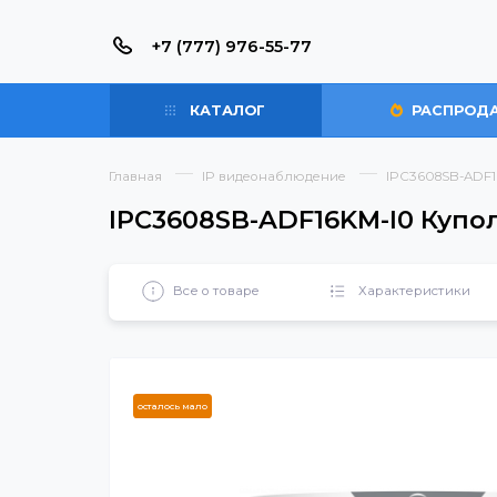
+7 (777) 976-55-77
КАТАЛОГ
РАС
Главная
IP видеонаблюдение
IPC3608S
IPC3608SB-ADF16KM-I0 К
Все о товаре
Характерист
осталось мало