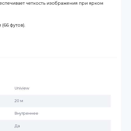
лючая обнаружение пересечения линии, вторжения,
елей, умная защита от вторжений значительно
атываний, вызванных листьями, птицами, светом и т
 транспортных средствах и нетранспортных средства
DR обеспечивает четкость изображения при ярком
 20 м (66 футов).
ГБ.