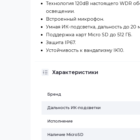
Умная защита от вторжений, вк
входа в зону, выхода из зоны.
Основанная на классификации ц
снижает количество ложных сраб
д., точно фокусируясь на людях,
Технология 120dB настоящего W
освещении.
Встроенный микрофон.
Умная ИК-подсветка, дальность до
Поддержка карт Micro SD до 512 
Защита IP67.
Устойчивость к вандализму IK10.
Характеристики