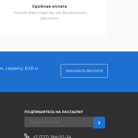
Клиентский сервис
й
Служба поддержки клиентов 24/7 без выходных
Удобная оплата
Платите через Kaspi Pay или безналичным
рассчетом