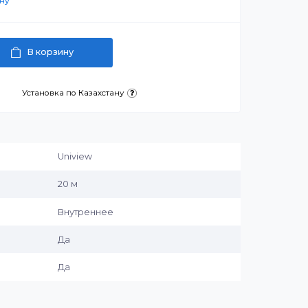
 ₸
артнерскую цену
В корзину
латежа
Установка по Казахстану
и:
Uniview
подсветки
20 м
Внутреннее
SD
Да