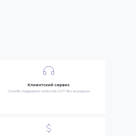
се
я –