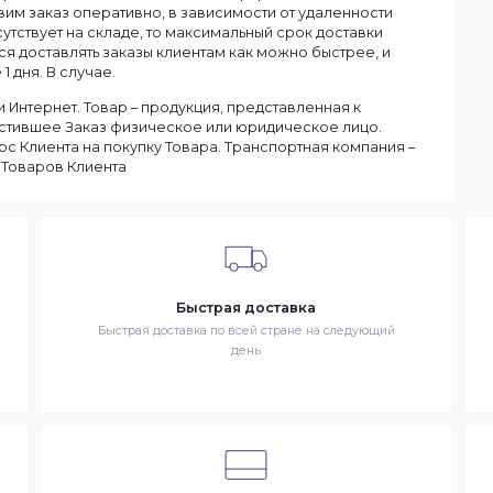
Смотреть все
ану.
чия товаров на складе. Если в момент оформления заказа в
ы доставим заказ оперативно, в зависимости от удаленности
ар отсутствует на складе, то максимальный срок доставки
тараемся доставлять заказы клиентам как можно быстрее, и
чение 1 дня. В случае.
 в сети Интернет. Товар – продукция, представленная к
– разместившее Заказ физическое или юридическое лицо.
запрос Клиента на покупку Товара. Транспортная компани
ставке Товаров Клиента