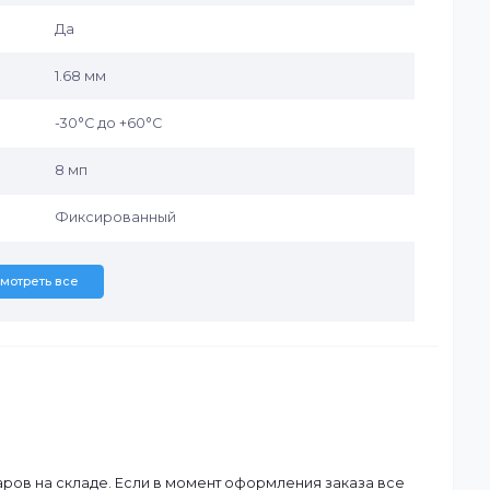
Uniview
20 м
Внутреннее
Да
Да
1.68 мм
-30°C до +60°C
8 мп
Фиксированный