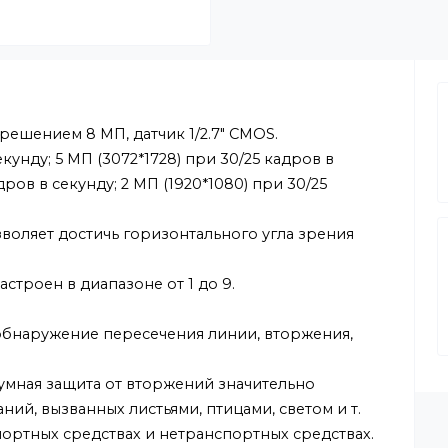
Наличие микр
с разрешением 8 МП, датчик 1/2.7" CMOS.
в в секунду; 5 МП (3072*1728) при 30/25 кадров в
/25 кадров в секунду; 2 МП (1920*1080) при 30/25
а позволяет достичь горизонтального угла зрения
ть настроен в диапазоне от 1 до 9.