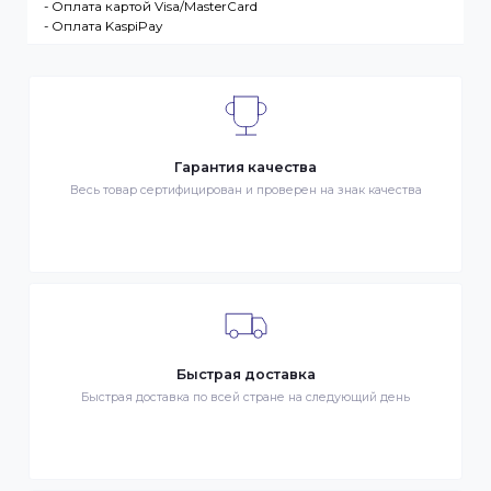
разместившее Заказ физическое или юридическо
лицо. Заказ – оформленный должным образом
запрос Клиента на покупку Товара. Транспортная
компания – третье лицо, оказывающее услуги по
доставке Товаров Клиента
ДОСТАВКА
- Транспортной компанией по Казахстану
- Курьером по городу Алматы
- Самовывоз, ул. Тажибаевой 184, офис 104
ОПЛАТА
- Наличными в городе Алматы
- Безналичная оплата
- Оплата картой Visa/MasterCard
- Оплата KaspiPay