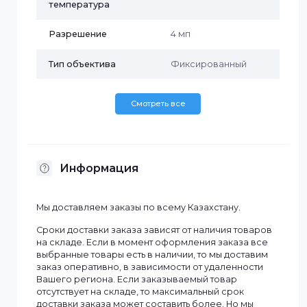
Дальность ИК-
30 м
подсветки
Наличие MicroSD
Да
Наличие микрофона
Да
Объектив
2.8 мм
Рабочая
-30°C to 60°C
температура
Разрешение
4 мп
Тип объектива
Фиксированный
Смотреть все