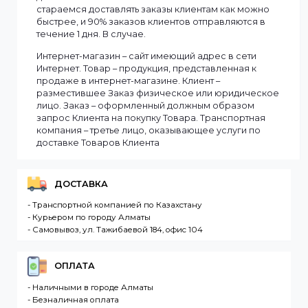
Информация
Мы доставляем заказы по всему Казахстану.
Сроки доставки заказа зависят от наличия товаров
на складе. Если в момент оформления заказа все
выбранные товары есть в наличии, то мы доставим
заказ оперативно, в зависимости от удаленности
Вашего региона. Если заказываемый товар
отсутствует на складе, то максимальный срок
доставки заказа может составить более. Но мы
стараемся доставлять заказы клиентам как можно
быстрее, и 90% заказов клиентов отправляются в
течение 1 дня. В случае.
Интернет-магазин – сайт имеющий адрес в сети
Интернет. Товар – продукция, представленная к
продаже в интернет-магазине. Клиент –