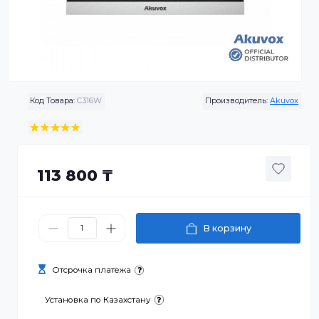
Код Товара:
C316W
Производитель:
Aku
113 800 ₸
В корзину