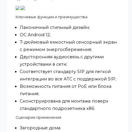
по протоколу SIP 2.0. Он обеспечивает
непревзойденные возможности сенсорного
экрана в ненавязчивом, компактном дизайне с
великолепным 7-дюймовым дисплеем.
Разработанный для рынка многоквартирных домов
среднего класса, он предлагает множество
функций "умного дома".
Ключевые функции и преимущества
Лаконичный стильный дизайн;
ОС Android 12;
7-дюймовый емкостный сенсорный экран
с режимом энергосбережения;
Двусторонняя аудиосвязь с другими
устройствами в сети;
Соответствует стандарту SIP для легкой
интеграции во все АТС с поддержкой SIP;