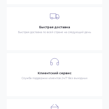
ОПЛАТА
- Наличными в городе Алматы
- Безналичная оплата
- Оплата картой Visa/MasterCard
- Оплата KaspiPay
Гарантия качества
Весь товар сертифицирован и проверен на знак качества