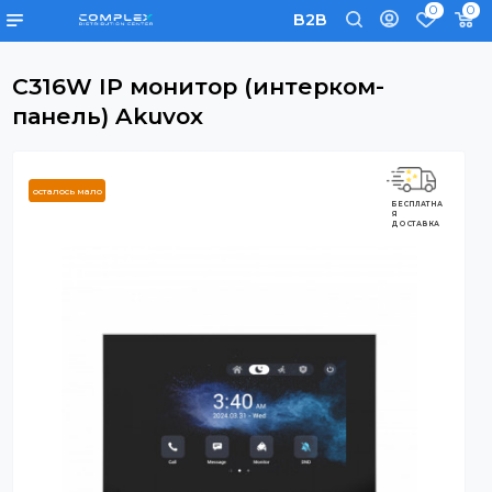
0
B2B
C316W IP монитор (интерком-
панель) Akuvox
осталось мало
БЕСПЛАТНА
Я
ДОСТАВКА