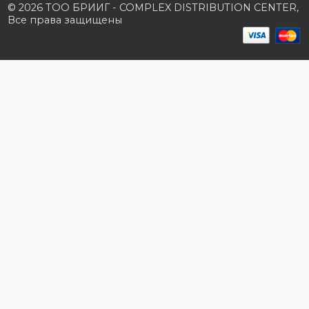
Производители
Политика конфиденциальности
Розничным клиентам
Каталог товаров
Корзина
Мои заказы
Заказать звонок
Публичная оферта
Возврат и обмен
ПОДПИШИТЕСЬ НА РАССЫЛКУ
+7 (727) 364-52-34
contact.kz@complex.com.kz