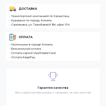
отсутствует на складе, то максимальный срок
доставки заказа может составить более. Но мы
стараемся доставлять заказы клиентам как можно
быстрее, и 90% заказов клиентов отправляются в
течение 1 дня. В случае.
Интернет-магазин – сайт имеющий адрес в сети
Интернет. Товар – продукция, представленная к
продаже в интернет-магазине. Клиент –
разместившее Заказ физическое или юридическо
лицо. Заказ – оформленный должным образом
запрос Клиента на покупку Товара. Транспортная
компания – третье лицо, оказывающее услуги по
доставке Товаров Клиента
ДОСТАВКА
- Транспортной компанией по Казахстану
- Курьером по городу Алматы
- Самовывоз, ул. Тажибаевой 184, офис 104