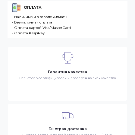
Интернет. Товар – продукция, представленная к
продаже в интернет-магазине. Клиент –
разместившее Заказ физическое или юридическо
лицо. Заказ – оформленный должным образом
запрос Клиента на покупку Товара. Транспортная
компания – третье лицо, оказывающее услуги по
доставке Товаров Клиента
ДОСТАВКА
- Транспортной компанией по Казахстану
- Курьером по городу Алматы
- Самовывоз, ул. Тажибаевой 184, офис 104
ОПЛАТА
- Наличными в городе Алматы
- Безналичная оплата
- Оплата картой Visa/MasterCard
- Оплата KaspiPay