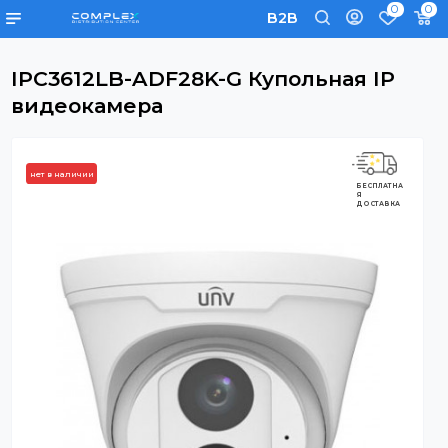
0
B2B
IPC3612LB-ADF28K-G Купольная IP
видеокамера
нет в наличии
БЕСПЛАТНА
Я
ДОСТАВКА