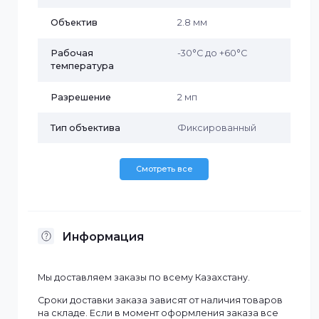
Исполнение
Внутреннее
Материал корпуса
Металл+пластик
Наличие MicroSD
Да
Наличие микрофона
Да
Объектив
2.8 мм
Рабочая
-30°C до +60°C
температура
Разрешение
2 мп
Тип объектива
Фиксированный