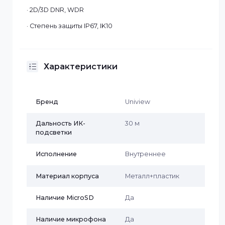
· Разрешение 1920×1080 (25 к/с)
· Объектив 2.8 мм, угол обзора 112.9°
· Встроенный микрофон
· ИК-подсветка до 30 м
· 2D/3D DNR, WDR
· Степень защиты IP67, IK10
Характеристики
Бренд
Uniview
Дальность ИК-
30 м
подсветки